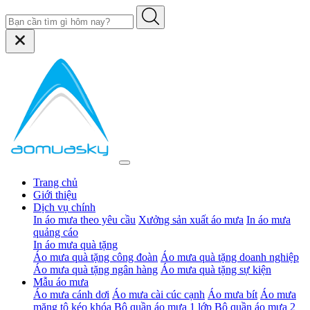
Trang chủ
Giới thiệu
Dịch vụ chính
In áo mưa theo yêu cầu
Xưởng sản xuất áo mưa
In áo mưa
quảng cáo
In áo mưa quà tặng
Áo mưa quà tặng công đoàn
Áo mưa quà tặng doanh nghiệp
Áo mưa quà tặng ngân hàng
Áo mưa quà tặng sự kiện
Mẫu áo mưa
Áo mưa cánh dơi
Áo mưa cài cúc cạnh
Áo mưa bít
Áo mưa
măng tô kéo khóa
Bộ quần áo mưa 1 lớp
Bộ quần áo mưa 2