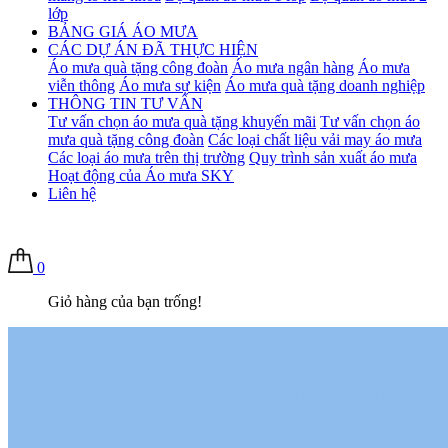
lớp
BẢNG GIÁ ÁO MƯA
CÁC DỰ ÁN ĐÃ THỰC HIỆN
Áo mưa quà tặng công đoàn
Áo mưa ngân hàng
Áo mưa
viễn thông
Áo mưa sự kiện
Áo mưa quà tặng doanh nghiệp
THÔNG TIN TƯ VẤN
Tư vấn chọn áo mưa quà tặng khuyến mãi
Tư vấn chọn áo
mưa quà tặng công đoàn
Các loại chất liệu vải may áo mưa
Các loại áo mưa trên thị trường
Quy trình sản xuất áo mưa
Hoạt động của Áo mưa SKY
Liên hệ
0
Giỏ hàng của bạn trống!