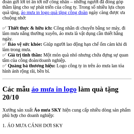
đoàn gửi lời tri ân tới nữ công nhân – những người đã đóng góp
thầm lặng cho sự phát triển của công ty. Trong số nhiều lựa chọn
quà tặng,
áo mưa in logo quà tặng công đoàn
ngày càng được ưa
chuộng nhờ:
✅
Thiết thực & hữu ích:
Công nhân di chuyển bằng xe máy, đi
làm mưa nắng thường xuyên, áo mưa là vật dụng cần thiết hằng
ngày.
✅
Bảo vệ sức khỏe:
Giúp người lao động hạn chế ốm cảm khi đi
làm trong mưa.
✅
Giá trị tinh thần:
Một món quà nhỏ nhưng chứa đựng sự quan
tâm của công đoàn/doanh nghiệp.
✅
Quảng bá thương hiệu:
Logo công ty in trên áo mưa lan tỏa
hình ảnh rộng rãi, bền bỉ.
Các mẫu
áo mưa in logo
làm quà tặng
20/10
Xưởng sản xuất
Áo mưa SKY
hiện cung cấp nhiều dòng sản phẩm
phù hợp cho doanh nghiệp:
1. ÁO MƯA CÁNH DƠI SKY