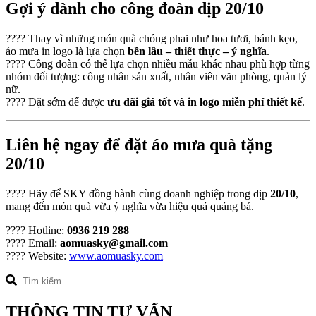
Gợi ý dành cho công đoàn dịp 20/10
???? Thay vì những món quà chóng phai như hoa tươi, bánh kẹo,
áo mưa in logo là lựa chọn
bền lâu – thiết thực – ý nghĩa
.
???? Công đoàn có thể lựa chọn nhiều mẫu khác nhau phù hợp từng
nhóm đối tượng: công nhân sản xuất, nhân viên văn phòng, quản lý
nữ.
???? Đặt sớm để được
ưu đãi giá tốt và in logo miễn phí thiết kế
.
Liên hệ ngay để đặt áo mưa quà tặng
20/10
???? Hãy để SKY đồng hành cùng doanh nghiệp trong dịp
20/10
,
mang đến món quà vừa ý nghĩa vừa hiệu quả quảng bá.
???? Hotline:
0936 219 288
???? Email:
aomuasky@gmail.com
???? Website:
www.aomuasky.com
THÔNG TIN TƯ VẤN