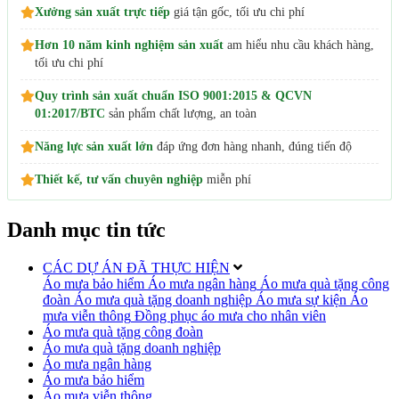
Xưởng sản xuất trực tiếp
giá tận gốc, tối ưu chi phí
Hơn 10 năm kinh nghiệm sản xuất
am hiểu nhu cầu khách hàng,
tối ưu chi phí
Quy trình sản xuất chuẩn ISO 9001:2015 & QCVN
01:2017/BTC
sản phẩm chất lượng, an toàn
Năng lực sản xuất lớn
đáp ứng đơn hàng nhanh, đúng tiến độ
Thiết kế, tư vấn chuyên nghiệp
miễn phí
Danh mục tin tức
CÁC DỰ ÁN ĐÃ THỰC HIỆN
Áo mưa bảo hiểm
Áo mưa ngân hàng
Áo mưa quà tặng công
đoàn
Áo mưa quà tặng doanh nghiệp
Áo mưa sự kiện
Áo
mưa viễn thông
Đồng phục áo mưa cho nhân viên
Áo mưa quà tặng công đoàn
Áo mưa quà tặng doanh nghiệp
Áo mưa ngân hàng
Áo mưa bảo hiểm
Áo mưa viễn thông