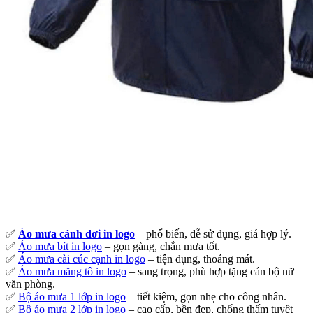
✅
Áo mưa cánh dơi in logo
– phổ biến, dễ sử dụng, giá hợp lý.
✅
Áo mưa bít in logo
– gọn gàng, chắn mưa tốt.
✅
Áo mưa cài cúc cạnh in logo
– tiện dụng, thoáng mát.
✅
Áo mưa măng tô in logo
– sang trọng, phù hợp tặng cán bộ nữ
văn phòng.
✅
Bộ áo mưa 1 lớp in logo
– tiết kiệm, gọn nhẹ cho công nhân.
✅
Bộ áo mưa 2 lớp in logo
– cao cấp, bền đẹp, chống thấm tuyệt