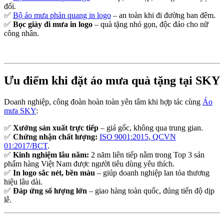
đối.
✅
Bộ áo mưa phản quang in logo
– an toàn khi đi đường ban đêm.
✅
Bọc giày đi mưa in logo
– quà tặng nhỏ gọn, độc đáo cho nữ
công nhân.
Ưu điểm khi đặt áo mưa quà tặng tại SKY
Doanh nghiệp, công đoàn hoàn toàn yên tâm khi hợp tác cùng
Áo
mưa SKY
:
✅
Xưởng sản xuất trực tiếp
– giá gốc, không qua trung gian.
✅
Chứng nhận chất lượng:
ISO 9001:2015
,
QCVN
01:2017/BCT
.
✅
Kinh nghiệm lâu năm:
2 năm liên tiếp nằm trong Top 3 sản
phẩm hàng Việt Nam được người tiêu dùng yêu thích.
✅
In logo sắc nét, bền màu
– giúp doanh nghiệp lan tỏa thương
hiệu lâu dài.
✅
Đáp ứng số lượng lớn
– giao hàng toàn quốc, đúng tiến độ dịp
lễ.