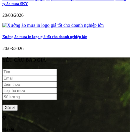
ty áo mưa SKY
20/03/2026
Xưởng áo mưa in logo giá tốt cho doanh nghiệp lớn
20/03/2026
YÊU CẦU BÁO GIÁ
Địa chỉ