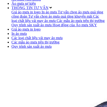
Áo mưa sự kiện
THÔNG TIN TƯ VẤN
Giá áo mưa in logo
In áo mưa
Tư vấn chọn áo mưa quà tặng
công đoàn
Tư vấn chọn áo mưa quà tặng khuyến mãi
Các
loại chất liệu vải may áo mưa
Các mẫu áo mưa trên thị trường
Quy trình sản xuất áo mưa
Hoạt động của Áo mưa SKY
Giá áo mưa in logo
In áo mưa
Các loại chất liệu vải may áo mưa
Các mẫu áo mưa trên thị trường
Quy trình sản xuất áo mưa