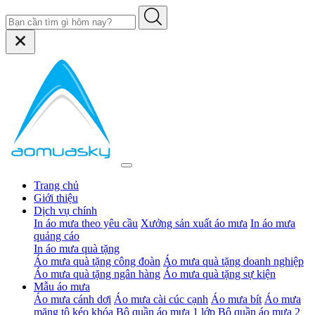
Trang chủ
Giới thiệu
Dịch vụ chính
In áo mưa theo yêu cầu
Xưởng sản xuất áo mưa
In áo mưa
quảng cáo
In áo mưa quà tặng
Áo mưa quà tặng công đoàn
Áo mưa quà tặng doanh nghiệp
Áo mưa quà tặng ngân hàng
Áo mưa quà tặng sự kiện
Mẫu áo mưa
Áo mưa cánh dơi
Áo mưa cài cúc cạnh
Áo mưa bít
Áo mưa
măng tô kéo khóa
Bộ quần áo mưa 1 lớp
Bộ quần áo mưa 2