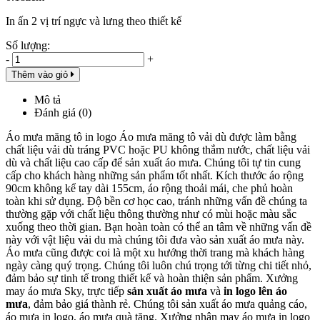
In ấn 2 vị trí ngực và lưng theo thiết kế
Số lượng:
-
+
Thêm vào giỏ
Mô tả
Đánh giá (0)
Áo mưa măng tô in logo Áo mưa măng tô vải dù được làm bằng
chất liệu vải dù tráng PVC hoặc PU không thắm nước, chất liệu vải
dù và chất liệu cao cấp để sản xuất áo mưa. Chúng tôi tự tin cung
cấp cho khách hàng những sản phẩm tốt nhất. Kích thước áo rộng
90cm không kể tay dài 155cm, áo rộng thoải mái, che phủ hoàn
toàn khi sử dụng. Độ bền cơ học cao, tránh những vấn đề chúng ta
thường gặp với chất liệu thông thường như có mùi hoặc màu sắc
xuống theo thời gian. Bạn hoàn toàn có thể an tâm về những vấn đề
này với vật liệu vải du mà chúng tôi đưa vào sản xuất áo mưa này.
Áo mưa cũng được coi là một xu hướng thời trang mà khách hàng
ngày càng quý trọng. Chúng tôi luôn chú trọng tới từng chi tiết nhỏ,
đảm bảo sự tinh tế trong thiết kế và hoàn thiện sản phẩm. Xưởng
may áo mưa Sky, trực tiếp
sản xuất áo mưa
và
in logo lên áo
mưa
, đảm bảo giá thành rẻ. Chúng tôi sản xuất áo mưa quảng cáo,
áo mưa in logo, áo mưa quà tặng. Xưởng nhận may áo mưa in logo