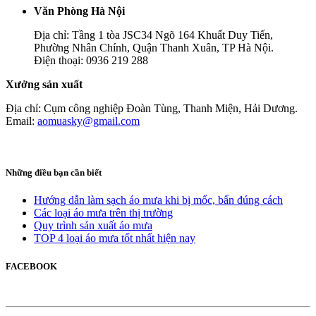
Văn Phòng Hà Nội
Địa chỉ: Tầng 1 tòa JSC34 Ngõ 164 Khuất Duy Tiến,
Phường Nhân Chính, Quận Thanh Xuân, TP Hà Nội.
Điện thoại: 0936 219 288
Xưởng sản xuất
Địa chỉ: Cụm công nghiệp Đoàn Tùng, Thanh Miện, Hải Dương.
Email:
aomuasky@gmail.com
Những điều bạn cần biết
Hướng dẫn làm sạch áo mưa khi bị mốc, bẩn đúng cách
Các loại áo mưa trên thị trường
Quy trình sản xuất áo mưa
TOP 4 loại áo mưa tốt nhất hiện nay
FACEBOOK