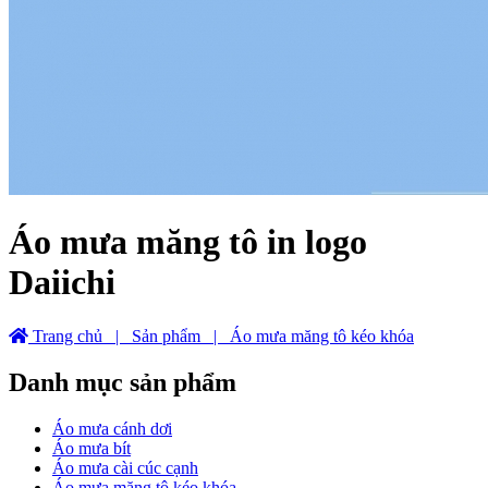
Áo mưa măng tô in logo
Daiichi
Trang chủ
| Sản phẩm
| Áo mưa măng tô kéo khóa
Danh mục sản phẩm
Áo mưa cánh dơi
Áo mưa bít
Áo mưa cài cúc cạnh
Áo mưa măng tô kéo khóa