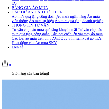
lớp
BẢNG GIÁ ÁO MƯA
CÁC DỰ ÁN ĐÃ THỰC HIỆN
Áo mưa quà tặng công đoàn
Áo mưa ngân hàng
Áo mưa
viễn thông
Áo mưa sự kiện
Áo mưa quà tặng doanh nghiệp
THÔNG TIN TƯ VẤN
Tư vấn chọn áo mưa quà tặng khuyến mãi
Tư vấn chọn áo
mưa quà tặng công đoàn
Các loại chất liệu vải may áo mưa
Các loại áo mưa trên thị trường
Quy trình sản xuất áo mưa
Hoạt động của Áo mưa SKY
Liên hệ
0
Giỏ hàng của bạn trống!