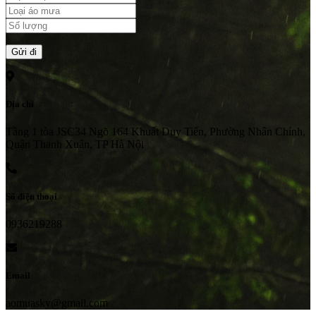
Địa chỉ
Tầng 1 tòa JSC34 Ngõ 164 Khuất Duy Tiến, Phường Nhân Chính,
Quận Thanh Xuân, TP Hà Nội
Số điện thoại
0936219288
Email
aomuasky@gmail.com