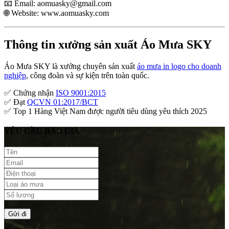
📧 Email:
aomuasky@gmail.com
🌐 Website:
www.aomuasky.com
Thông tin xưởng sản xuất Áo Mưa SKY
Áo Mưa SKY là xưởng chuyên sản xuất
áo mưa in logo cho doanh
nghiệp
, công đoàn và sự kiện trên toàn quốc.
✅ Chứng nhận
ISO 9001:2015
✅ Đạt
QCVN 01:2017/BCT
✅ Top 1 Hàng Việt Nam được người tiêu dùng yêu thích 2025
YÊU CẦU BÁO GIÁ