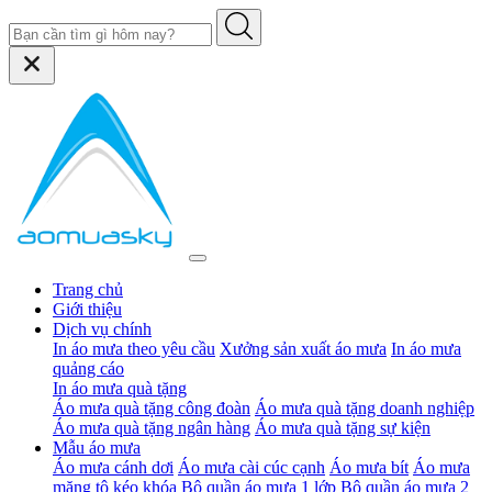
Trang chủ
Giới thiệu
Dịch vụ chính
In áo mưa theo yêu cầu
Xưởng sản xuất áo mưa
In áo mưa
quảng cáo
In áo mưa quà tặng
Áo mưa quà tặng công đoàn
Áo mưa quà tặng doanh nghiệp
Áo mưa quà tặng ngân hàng
Áo mưa quà tặng sự kiện
Mẫu áo mưa
Áo mưa cánh dơi
Áo mưa cài cúc cạnh
Áo mưa bít
Áo mưa
măng tô kéo khóa
Bộ quần áo mưa 1 lớp
Bộ quần áo mưa 2