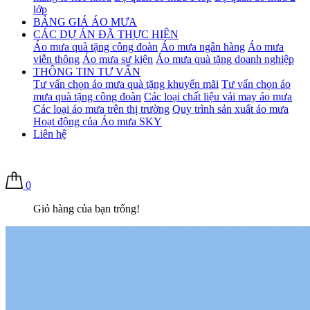
lớp
BẢNG GIÁ ÁO MƯA
CÁC DỰ ÁN ĐÃ THỰC HIỆN
Áo mưa quà tặng công đoàn
Áo mưa ngân hàng
Áo mưa
viễn thông
Áo mưa sự kiện
Áo mưa quà tặng doanh nghiệp
THÔNG TIN TƯ VẤN
Tư vấn chọn áo mưa quà tặng khuyến mãi
Tư vấn chọn áo
mưa quà tặng công đoàn
Các loại chất liệu vải may áo mưa
Các loại áo mưa trên thị trường
Quy trình sản xuất áo mưa
Hoạt động của Áo mưa SKY
Liên hệ
0
Giỏ hàng của bạn trống!