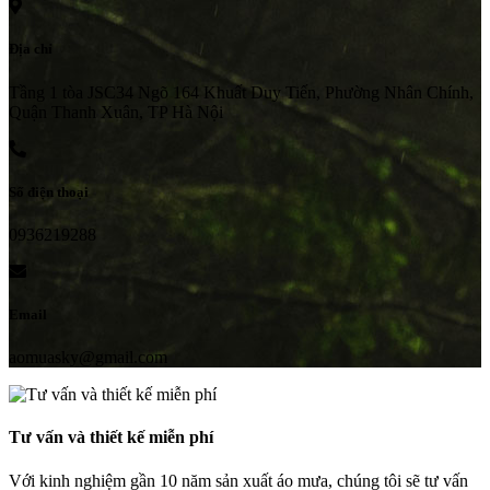
Địa chỉ
Tầng 1 tòa JSC34 Ngõ 164 Khuất Duy Tiến, Phường Nhân Chính,
Quận Thanh Xuân, TP Hà Nội
Số điện thoại
0936219288
Email
aomuasky@gmail.com
Tư vấn và thiết kế miễn phí
Với kinh nghiệm gần 10 năm sản xuất áo mưa, chúng tôi sẽ tư vấn