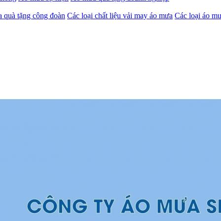
 quà tặng công đoàn
Các loại chất liệu vải may áo mưa
Các loại áo mư