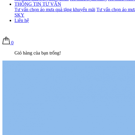
THÔNG TIN TƯ VẤN
Tư vấn chọn áo mưa quà tặng khuyến mãi
Tư vấn chọn áo mưa
SKY
Liên hệ
0
Giỏ hàng của bạn trống!