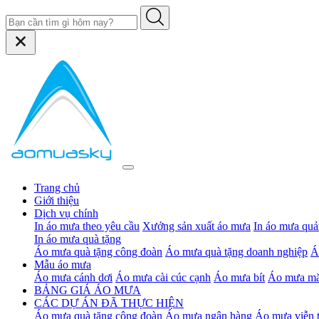
Trang chủ
Giới thiệu
Dịch vụ chính
In áo mưa theo yêu cầu
Xưởng sản xuất áo mưa
In áo mưa quả
In áo mưa quà tặng
Áo mưa quà tặng công đoàn
Áo mưa quà tặng doanh nghiệp
Á
Mẫu áo mưa
Áo mưa cánh dơi
Áo mưa cài cúc cạnh
Áo mưa bít
Áo mưa mă
BẢNG GIÁ ÁO MƯA
CÁC DỰ ÁN ĐÃ THỰC HIỆN
Áo mưa quà tặng công đoàn
Áo mưa ngân hàng
Áo mưa viễn 