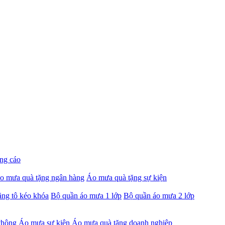
ng cáo
o mưa quà tặng ngân hàng
Áo mưa quà tặng sự kiện
ng tô kéo khóa
Bộ quần áo mưa 1 lớp
Bộ quần áo mưa 2 lớp
thông
Áo mưa sự kiện
Áo mưa quà tặng doanh nghiệp