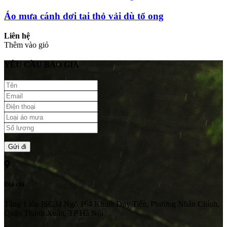
Áo mưa cánh dơi tai thỏ vải dù tổ ong
Liên hệ
Thêm vào giỏ
YÊU CẦU BÁO GIÁ
Địa chỉ
Tầng 1 tòa JSC34 Ngõ 164 Khuất Duy Tiến, Phường Nhân Chính,
Quận Thanh Xuân, TP Hà Nội