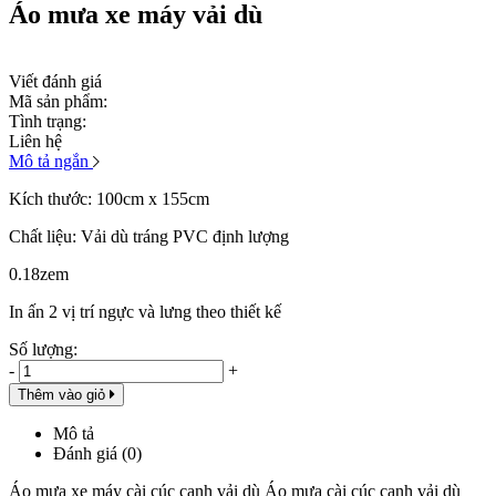
Áo mưa xe máy vải dù
Viết đánh giá
Mã sản phẩm:
Tình trạng:
Liên hệ
Mô tả ngắn
Kích thước: 100cm x 155cm
Chất liệu: Vải dù tráng PVC định lượng
0.18zem
In ấn 2 vị trí ngực và lưng theo thiết kế
Số lượng:
-
+
Thêm vào giỏ
Mô tả
Đánh giá (0)
Áo mưa xe máy cài cúc cạnh vải dù Áo mưa cài cúc cạnh vải dù