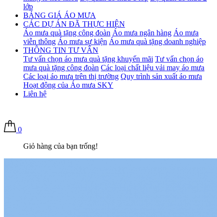
lớp
BẢNG GIÁ ÁO MƯA
CÁC DỰ ÁN ĐÃ THỰC HIỆN
Áo mưa quà tặng công đoàn
Áo mưa ngân hàng
Áo mưa
viễn thông
Áo mưa sự kiện
Áo mưa quà tặng doanh nghiệp
THÔNG TIN TƯ VẤN
Tư vấn chọn áo mưa quà tặng khuyến mãi
Tư vấn chọn áo
mưa quà tặng công đoàn
Các loại chất liệu vải may áo mưa
Các loại áo mưa trên thị trường
Quy trình sản xuất áo mưa
Hoạt động của Áo mưa SKY
Liên hệ
0
Giỏ hàng của bạn trống!