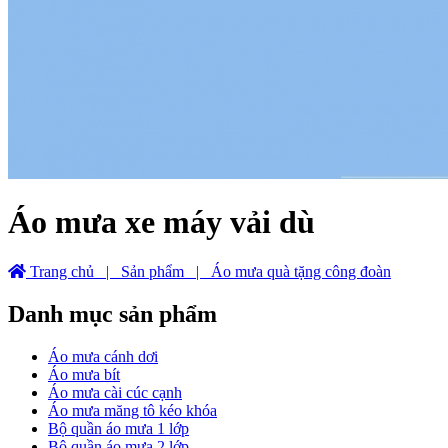
Áo mưa xe máy vải dù
Trang chủ
| Sản phẩm
| Áo mưa quà tặng công đoàn
Danh mục sản phẩm
Áo mưa cánh dơi
Áo mưa bít
Áo mưa cài cúc cạnh
Áo mưa măng tô kéo khóa
Bộ quần áo mưa 1 lớp
Bộ quần áo mưa 2 lớp