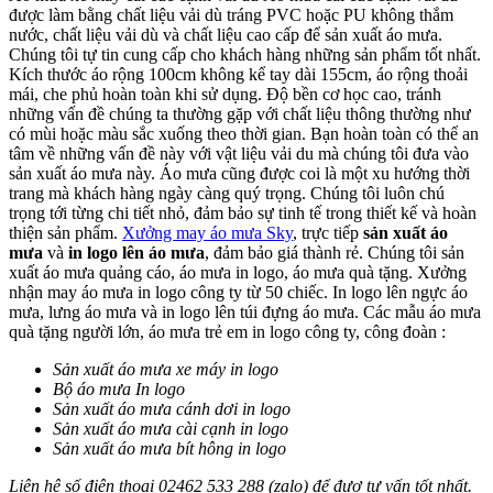
được làm bằng chất liệu vải dù tráng PVC hoặc PU không thắm
nước, chất liệu vải dù và chất liệu cao cấp để sản xuất áo mưa.
Chúng tôi tự tin cung cấp cho khách hàng những sản phẩm tốt nhất.
Kích thước áo rộng 100cm không kể tay dài 155cm, áo rộng thoải
mái, che phủ hoàn toàn khi sử dụng. Độ bền cơ học cao, tránh
những vấn đề chúng ta thường gặp với chất liệu thông thường như
có mùi hoặc màu sắc xuống theo thời gian. Bạn hoàn toàn có thể an
tâm về những vấn đề này với vật liệu vải du mà chúng tôi đưa vào
sản xuất áo mưa này. Áo mưa cũng được coi là một xu hướng thời
trang mà khách hàng ngày càng quý trọng. Chúng tôi luôn chú
trọng tới từng chi tiết nhỏ, đảm bảo sự tinh tế trong thiết kế và hoàn
thiện sản phẩm.
Xưởng may áo mưa Sky
, trực tiếp
sản xuất áo
mưa
và
in logo lên áo mưa
, đảm bảo giá thành rẻ. Chúng tôi sản
xuất áo mưa quảng cáo, áo mưa in logo, áo mưa quà tặng. Xưởng
nhận may áo mưa in logo công ty từ 50 chiếc. In logo lên ngực áo
mưa, lưng áo mưa và in logo lên túi đựng áo mưa. Các mẫu áo mưa
quà tặng người lớn, áo mưa trẻ em in logo công ty, công đoàn :
Sản xuất áo mưa xe máy in logo
Bộ áo mưa In logo
Sản xuất áo mưa cánh dơi in logo
Sản xuất áo mưa cài cạnh in logo
Sản xuất áo mưa bít hông in logo
Liên hệ số điện thoại 02462 533 288 (zalo) để đượ tư vấn tốt nhất.