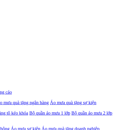
ng cáo
o mưa quà tặng ngân hàng
Áo mưa quà tặng sự kiện
ng tô kéo khóa
Bộ quần áo mưa 1 lớp
Bộ quần áo mưa 2 lớp
thông
Áo mưa sự kiện
Áo mưa quà tặng doanh nghiệp