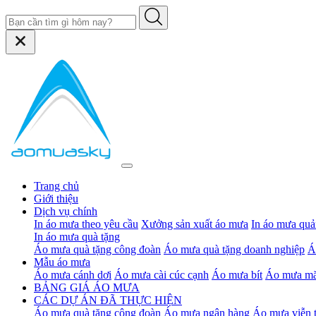
Trang chủ
Giới thiệu
Dịch vụ chính
In áo mưa theo yêu cầu
Xưởng sản xuất áo mưa
In áo mưa quả
In áo mưa quà tặng
Áo mưa quà tặng công đoàn
Áo mưa quà tặng doanh nghiệp
Á
Mẫu áo mưa
Áo mưa cánh dơi
Áo mưa cài cúc cạnh
Áo mưa bít
Áo mưa mă
BẢNG GIÁ ÁO MƯA
CÁC DỰ ÁN ĐÃ THỰC HIỆN
Áo mưa quà tặng công đoàn
Áo mưa ngân hàng
Áo mưa viễn 