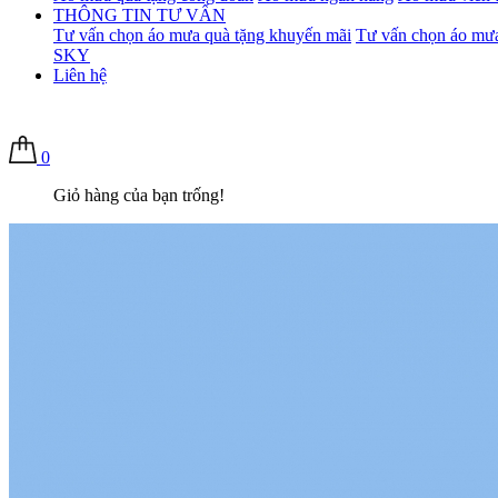
THÔNG TIN TƯ VẤN
Tư vấn chọn áo mưa quà tặng khuyến mãi
Tư vấn chọn áo mưa
SKY
Liên hệ
0
Giỏ hàng của bạn trống!