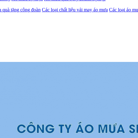
 quà tặng công đoàn
Các loại chất liệu vải may áo mưa
Các loại áo mư