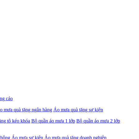
ng cáo
o mưa quà tặng ngân hàng
Áo mưa quà tặng sự kiện
ng tô kéo khóa
Bộ quần áo mưa 1 lớp
Bộ quần áo mưa 2 lớp
thông
Áo mưa sự kiện
Áo mưa quà tặng doanh nghiệp