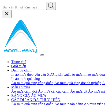
Trang chủ
Giới thiệu
Dịch vụ chính
In áo mưa theo yêu cầu
Xưởng sản xuất áo mưa
In áo mưa quả
In áo mưa quà tặng
Áo mưa quà tặng công đoàn
Áo mưa quà tặng doanh nghiệp
Á
Mẫu áo mưa
Áo mưa cánh dơi
Áo mưa cài cúc cạnh
Áo mưa bít
Áo mưa mă
BẢNG GIÁ ÁO MƯA
CÁC DỰ ÁN ĐÃ THỰC HIỆN
Áo mưa quà tặng công đoàn
Áo mưa ngân hàng
Áo mưa viễn 