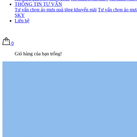
THÔNG TIN TƯ VẤN
Tư vấn chọn áo mưa quà tặng khuyến mãi
Tư vấn chọn áo mưa
SKY
Liên hệ
0
Giỏ hàng của bạn trống!