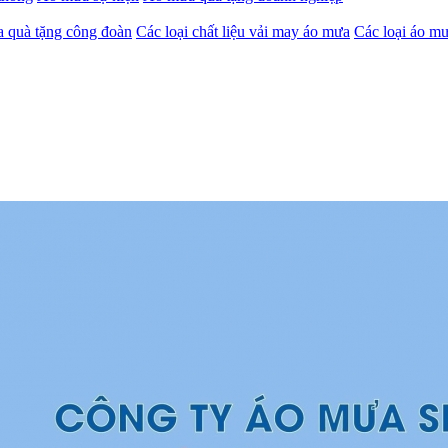
 quà tặng công đoàn
Các loại chất liệu vải may áo mưa
Các loại áo mư