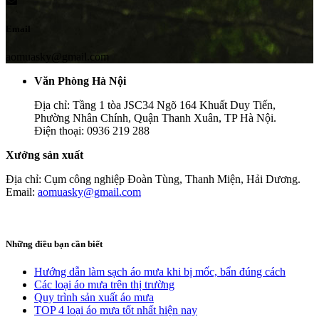
Email
aomuasky@gmail.com
Văn Phòng Hà Nội
Địa chỉ: Tầng 1 tòa JSC34 Ngõ 164 Khuất Duy Tiến,
Phường Nhân Chính, Quận Thanh Xuân, TP Hà Nội.
Điện thoại: 0936 219 288
Xưởng sản xuất
Địa chỉ: Cụm công nghiệp Đoàn Tùng, Thanh Miện, Hải Dương.
Email:
aomuasky@gmail.com
Những điều bạn cần biết
Hướng dẫn làm sạch áo mưa khi bị mốc, bẩn đúng cách
Các loại áo mưa trên thị trường
Quy trình sản xuất áo mưa
TOP 4 loại áo mưa tốt nhất hiện nay