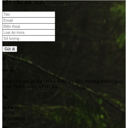
YÊU CẦU BÁO GIÁ
Địa chỉ
Tầng 1 tòa JSC34 Ngõ 164 Khuất Duy Tiến, Phường Nhân Chính,
Quận Thanh Xuân, TP Hà Nội
Số điện thoại
0936219288