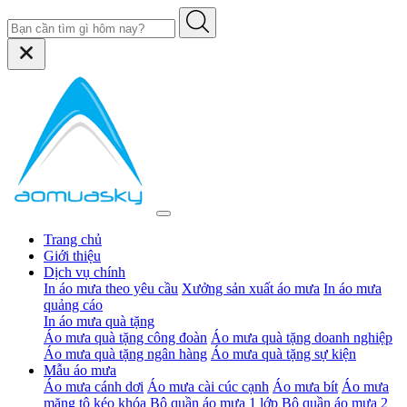
Trang chủ
Giới thiệu
Dịch vụ chính
In áo mưa theo yêu cầu
Xưởng sản xuất áo mưa
In áo mưa
quảng cáo
In áo mưa quà tặng
Áo mưa quà tặng công đoàn
Áo mưa quà tặng doanh nghiệp
Áo mưa quà tặng ngân hàng
Áo mưa quà tặng sự kiện
Mẫu áo mưa
Áo mưa cánh dơi
Áo mưa cài cúc cạnh
Áo mưa bít
Áo mưa
măng tô kéo khóa
Bộ quần áo mưa 1 lớp
Bộ quần áo mưa 2