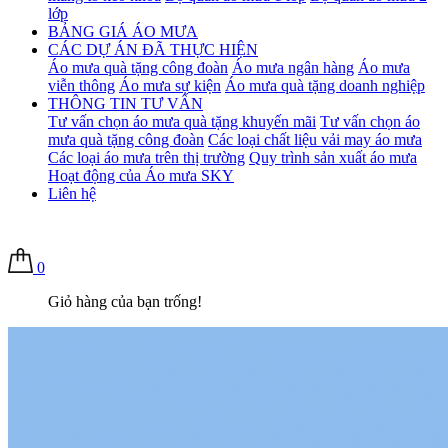
lớp
BẢNG GIÁ ÁO MƯA
CÁC DỰ ÁN ĐÃ THỰC HIỆN
Áo mưa quà tặng công đoàn
Áo mưa ngân hàng
Áo mưa
viễn thông
Áo mưa sự kiện
Áo mưa quà tặng doanh nghiệp
THÔNG TIN TƯ VẤN
Tư vấn chọn áo mưa quà tặng khuyến mãi
Tư vấn chọn áo
mưa quà tặng công đoàn
Các loại chất liệu vải may áo mưa
Các loại áo mưa trên thị trường
Quy trình sản xuất áo mưa
Hoạt động của Áo mưa SKY
Liên hệ
0
Giỏ hàng của bạn trống!