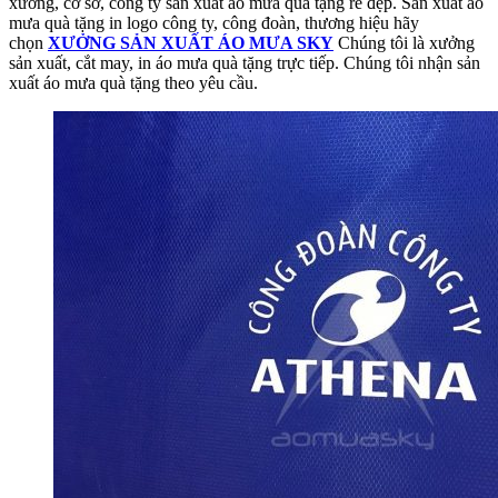
xưởng, cơ sở, công ty sản xuất áo mưa quà tặng rẻ đẹp. Sản xuất áo
mưa quà tặng in logo công ty, công đoàn, thương hiệu hãy
chọn
XƯỞNG SẢN XUẤT ÁO MƯA SKY
Chúng tôi là xưởng
sản xuất, cắt may, in áo mưa quà tặng trực tiếp. Chúng tôi nhận sản
xuất áo mưa quà tặng theo yêu cầu.