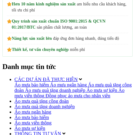
Hơn 10 năm kinh nghiệm sản xuất
am hiểu nhu cầu khách hàng,
tối ưu chi phí
Quy trình sản xuất chuẩn ISO 9001:2015 & QCVN
01:2017/BTC
sản phẩm chất lượng, an toàn
Năng lực sản xuất lớn
đáp ứng đơn hàng nhanh, đúng tiến độ
Thiết kế, tư vấn chuyên nghiệp
miễn phí
Danh mục tin tức
CÁC DỰ ÁN ĐÃ THỰC HIỆN
Áo mưa bảo hiểm
Áo mưa ngân hàng
Áo mưa quà tặng công
đoàn
Áo mưa quà tặng doanh nghiệp
Áo mưa sự kiện
Áo
mưa viễn thông
Đồng phục áo mưa cho nhân viên
Áo mưa quà tặng công đoàn
Áo mưa quà tặng doanh nghiệp
Áo mưa ngân hàng
Áo mưa bảo hiểm
Áo mưa viễn thông
Áo mưa sự kiện
THÔNG TIN TƯ VẤN