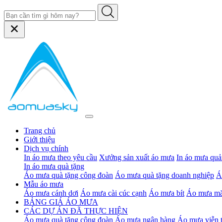
Trang chủ
Giới thiệu
Dịch vụ chính
In áo mưa theo yêu cầu
Xưởng sản xuất áo mưa
In áo mưa quả
In áo mưa quà tặng
Áo mưa quà tặng công đoàn
Áo mưa quà tặng doanh nghiệp
Á
Mẫu áo mưa
Áo mưa cánh dơi
Áo mưa cài cúc cạnh
Áo mưa bít
Áo mưa mă
BẢNG GIÁ ÁO MƯA
CÁC DỰ ÁN ĐÃ THỰC HIỆN
Áo mưa quà tặng công đoàn
Áo mưa ngân hàng
Áo mưa viễn 