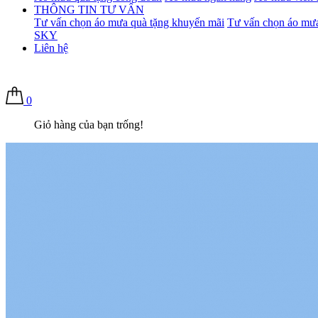
THÔNG TIN TƯ VẤN
Tư vấn chọn áo mưa quà tặng khuyến mãi
Tư vấn chọn áo mưa
SKY
Liên hệ
0
Giỏ hàng của bạn trống!