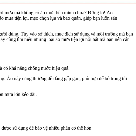
 khỏi mưa mà không có áo mưa bên mình chưa? Đừng lo! Áo
 áo mưa tiện lợi, mẹo chọn lựa và bảo quản, giúp bạn luôn sẵn
 người dùng. Tùy vào sở thích, mục đích sử dụng và môi trường mà bạn
y cùng tìm hiểu những loại áo mưa tiện lợi nổi bật mà bạn nên cân
 và có khả năng chống nước hiệu quả.
ng. Áo này cũng thường dễ dàng gấp gọn, phù hợp để bỏ trong túi
ơn mưa lớn kéo dài.
ể được sử dụng để bảo vệ nhiều phần cơ thể hơn.