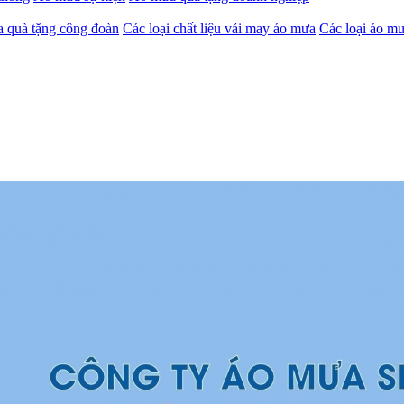
 quà tặng công đoàn
Các loại chất liệu vải may áo mưa
Các loại áo mư