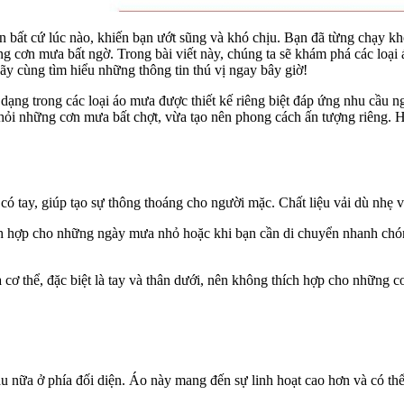
n bất cứ lúc nào, khiến bạn ướt sũng và khó chịu. Bạn đã từng chạy
ng cơn mưa bất ngờ. Trong bài viết này, chúng ta sẽ khám phá các loại
ãy cùng tìm hiểu những thông tin thú vị ngay bây giờ!
 dạng trong các loại áo mưa được thiết kế riêng biệt đáp ứng nhu cầu
hỏi những cơn mưa bất chợt, vừa tạo nên phong cách ấn tượng riêng. Hã
 có tay, giúp tạo sự thông thoáng cho người mặc. Chất liệu vải dù nhẹ
ích hợp cho những ngày mưa nhỏ hoặc khi bạn cần di chuyển nhanh chó
cơ thể, đặc biệt là tay và thân dưới, nên không thích hợp cho những c
u nữa ở phía đối diện. Áo này mang đến sự linh hoạt cao hơn và có th