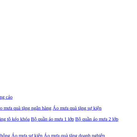
ng cáo
o mưa quà tặng ngân hàng
Áo mưa quà tặng sự kiện
ng tô kéo khóa
Bộ quần áo mưa 1 lớp
Bộ quần áo mưa 2 lớp
thông
Áo mưa sự kiện
Áo mưa quà tặng doanh nghiệp