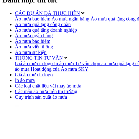
CÁC DỰ ÁN ĐÃ THỰC HIỆN
Áo mưa bảo hiểm
Áo mưa ngân hàng
Áo mưa quà tặng công 
Áo mưa quà tặng công đoàn
Áo mưa quà tặng doanh nghiệp
Áo mưa ngân hàng
Áo mưa bảo hiểm
Áo mưa viễn thông
Áo mưa sự kiện
THÔNG TIN TƯ VẤN
Giá áo mưa in logo
In áo mưa
Tư vấn chọn áo mưa quà tặng c
áo mưa
Hoạt động của Áo mưa SKY
Giá áo mưa in logo
In áo mưa
Các loại chất liệu vải may áo mưa
Các mẫu áo mưa trên thị trường
Quy trình sản xuất áo mưa