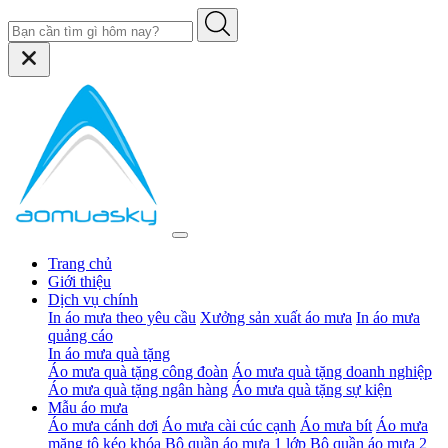
Trang chủ
Giới thiệu
Dịch vụ chính
In áo mưa theo yêu cầu
Xưởng sản xuất áo mưa
In áo mưa
quảng cáo
In áo mưa quà tặng
Áo mưa quà tặng công đoàn
Áo mưa quà tặng doanh nghiệp
Áo mưa quà tặng ngân hàng
Áo mưa quà tặng sự kiện
Mẫu áo mưa
Áo mưa cánh dơi
Áo mưa cài cúc cạnh
Áo mưa bít
Áo mưa
măng tô kéo khóa
Bộ quần áo mưa 1 lớp
Bộ quần áo mưa 2