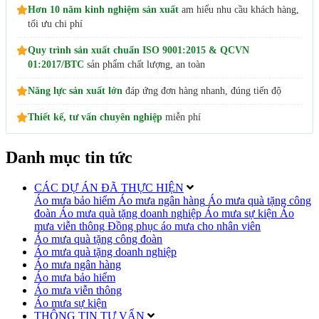
Hơn 10 năm kinh nghiệm sản xuất
am hiểu nhu cầu khách hàng,
tối ưu chi phí
Quy trình sản xuất chuẩn ISO 9001:2015 & QCVN
01:2017/BTC
sản phẩm chất lượng, an toàn
Năng lực sản xuất lớn
đáp ứng đơn hàng nhanh, đúng tiến độ
Thiết kế, tư vấn chuyên nghiệp
miễn phí
Danh mục tin tức
CÁC DỰ ÁN ĐÃ THỰC HIỆN
Áo mưa bảo hiểm
Áo mưa ngân hàng
Áo mưa quà tặng công
đoàn
Áo mưa quà tặng doanh nghiệp
Áo mưa sự kiện
Áo
mưa viễn thông
Đồng phục áo mưa cho nhân viên
Áo mưa quà tặng công đoàn
Áo mưa quà tặng doanh nghiệp
Áo mưa ngân hàng
Áo mưa bảo hiểm
Áo mưa viễn thông
Áo mưa sự kiện
THÔNG TIN TƯ VẤN