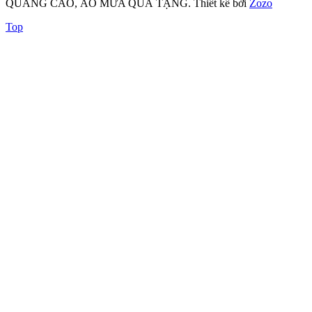
QUẢNG CÁO, ÁO MƯA QUÀ TẶNG.
Thiết kế bởi
Zozo
Top