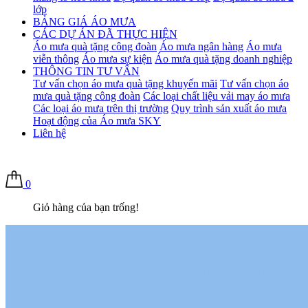
lớp
BẢNG GIÁ ÁO MƯA
CÁC DỰ ÁN ĐÃ THỰC HIỆN
Áo mưa quà tặng công đoàn
Áo mưa ngân hàng
Áo mưa
viễn thông
Áo mưa sự kiện
Áo mưa quà tặng doanh nghiệp
THÔNG TIN TƯ VẤN
Tư vấn chọn áo mưa quà tặng khuyến mãi
Tư vấn chọn áo
mưa quà tặng công đoàn
Các loại chất liệu vải may áo mưa
Các loại áo mưa trên thị trường
Quy trình sản xuất áo mưa
Hoạt động của Áo mưa SKY
Liên hệ
0
Giỏ hàng của bạn trống!