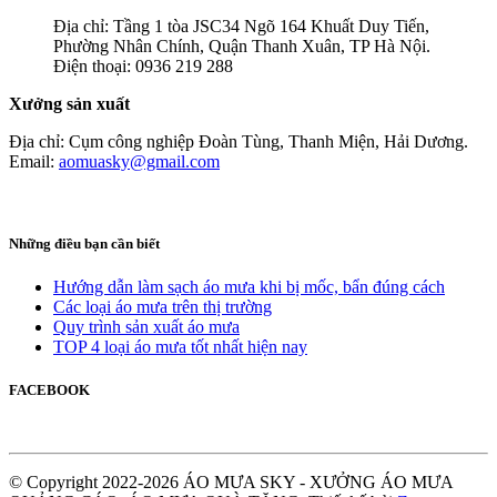
Địa chỉ: Tầng 1 tòa JSC34 Ngõ 164 Khuất Duy Tiến,
Phường Nhân Chính, Quận Thanh Xuân, TP Hà Nội.
Điện thoại: 0936 219 288
Xưởng sản xuất
Địa chỉ: Cụm công nghiệp Đoàn Tùng, Thanh Miện, Hải Dương.
Email:
aomuasky@gmail.com
Những điều bạn cần biết
Hướng dẫn làm sạch áo mưa khi bị mốc, bẩn đúng cách
Các loại áo mưa trên thị trường
Quy trình sản xuất áo mưa
TOP 4 loại áo mưa tốt nhất hiện nay
FACEBOOK
© Copyright 2022-2026 ÁO MƯA SKY - XƯỞNG ÁO MƯA