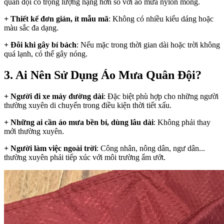
quân đội có trọng lượng nặng hơn so với áo mưa nylon mỏng.
+ Thiết kế đơn giản, ít mẫu mã
: Không có nhiều kiểu dáng hoặc
màu sắc đa dạng.
+ Đôi khi gây bí bách
: Nếu mặc trong thời gian dài hoặc trời không
quá lạnh, có thể gây nóng.
3. Ai Nên Sử Dụng Áo Mưa Quân Đội?
+ Người đi xe máy đường dài
: Đặc biệt phù hợp cho những người
thường xuyên di chuyển trong điều kiện thời tiết xấu.
+ Những ai cần áo mưa bền bỉ, dùng lâu dài
: Không phải thay
mới thường xuyên.
+ Người làm việc ngoài trời
: Công nhân, nông dân, ngư dân...
thường xuyên phải tiếp xúc với môi trường ẩm ướt.