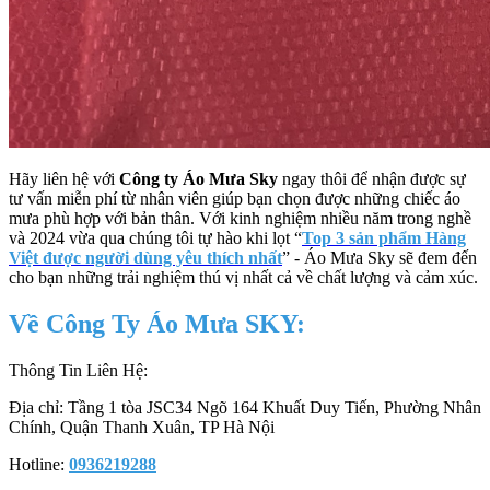
Hãy liên hệ với
Công ty Áo Mưa Sky
ngay thôi để nhận được sự
tư vấn miễn phí từ nhân viên giúp bạn chọn được những chiếc áo
mưa phù hợp với bản thân. Với kinh nghiệm nhiều năm trong nghề
và 2024 vừa qua chúng tôi tự hào khi lọt “
Top 3 sản phẩm Hàng
Việt được người dùng yêu thích nhất
” - Áo Mưa Sky sẽ đem đến
cho bạn những trải nghiệm thú vị nhất cả về chất lượng và cảm xúc.
Về Công Ty Áo Mưa SKY:
Thông Tin Liên Hệ:
Địa chỉ: Tầng 1 tòa JSC34 Ngõ 164 Khuất Duy Tiến, Phường Nhân
Chính, Quận Thanh Xuân, TP Hà Nội
Hotline:
0936219288