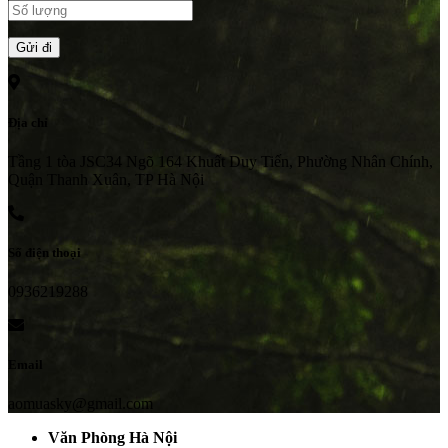
Địa chỉ
Tầng 1 tòa JSC34 Ngõ 164 Khuất Duy Tiến, Phường Nhân Chính,
Quận Thanh Xuân, TP Hà Nội
Số điện thoại
0936219288
Email
aomuasky@gmail.com
Văn Phòng Hà Nội