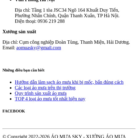
Địa chỉ: Tầng 1 tòa JSC34 Ngõ 164 Khuất Duy Tiến,
Phường Nhân Chính, Quận Thanh Xuân, TP Hà Nội.
Điện thoại: 0936 219 288
Xưởng sản xuất
Địa chỉ: Cụm công nghiệp Đoàn Tùng, Thanh Miện, Hải Dương.
Email:
aomuasky@gmail.com
Những điều bạn cần biết
Hướng dẫn làm sạch áo mưa khi bị mốc, bẩn đúng cách
Các loại áo mưa trên thị trường
Quy trình sản xuất áo mưa
TOP 4 loại áo mưa tốt nhất hiện nay
FACEBOOK
© Copyright 2022-2026 ÁO MƯA SKY - XƯỞNG ÁO MƯA