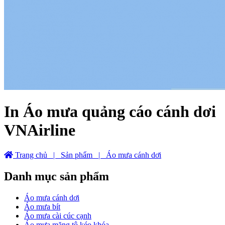
In Áo mưa quảng cáo cánh dơi
VNAirline
Trang chủ
| Sản phẩm
| Áo mưa cánh dơi
Danh mục sản phẩm
Áo mưa cánh dơi
Áo mưa bít
Áo mưa cài cúc cạnh
Áo mưa măng tô kéo khóa