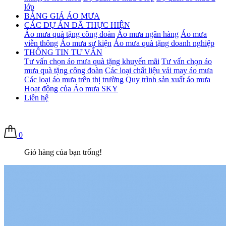
lớp
BẢNG GIÁ ÁO MƯA
CÁC DỰ ÁN ĐÃ THỰC HIỆN
Áo mưa quà tặng công đoàn
Áo mưa ngân hàng
Áo mưa
viễn thông
Áo mưa sự kiện
Áo mưa quà tặng doanh nghiệp
THÔNG TIN TƯ VẤN
Tư vấn chọn áo mưa quà tặng khuyến mãi
Tư vấn chọn áo
mưa quà tặng công đoàn
Các loại chất liệu vải may áo mưa
Các loại áo mưa trên thị trường
Quy trình sản xuất áo mưa
Hoạt động của Áo mưa SKY
Liên hệ
0
Giỏ hàng của bạn trống!