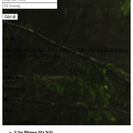
Địa chỉ
Tầng 1 tòa JSC34 Ngõ 164 Khuất Duy Tiến, Phường Nhân Chính,
Quận Thanh Xuân, TP Hà Nội
Số điện thoại
0936219288
Email
aomuasky@gmail.com
Văn Phòng Hà Nội