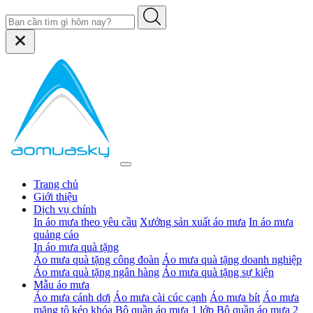
Trang chủ
Giới thiệu
Dịch vụ chính
In áo mưa theo yêu cầu
Xưởng sản xuất áo mưa
In áo mưa
quảng cáo
In áo mưa quà tặng
Áo mưa quà tặng công đoàn
Áo mưa quà tặng doanh nghiệp
Áo mưa quà tặng ngân hàng
Áo mưa quà tặng sự kiện
Mẫu áo mưa
Áo mưa cánh dơi
Áo mưa cài cúc cạnh
Áo mưa bít
Áo mưa
măng tô kéo khóa
Bộ quần áo mưa 1 lớp
Bộ quần áo mưa 2