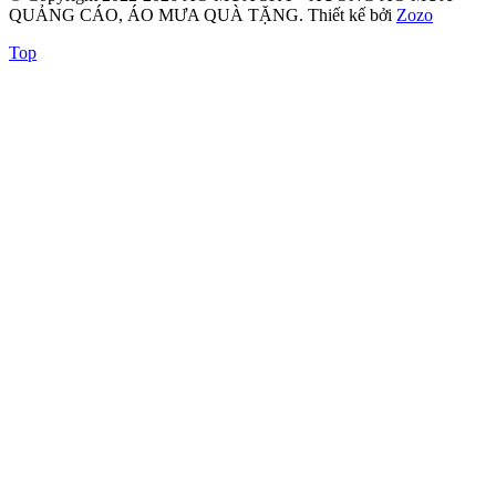
QUẢNG CÁO, ÁO MƯA QUÀ TẶNG.
Thiết kế bởi
Zozo
Top