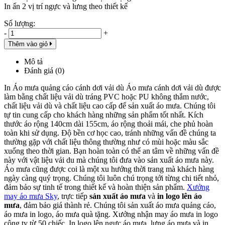
In ấn 2 vị trí ngực và lưng theo thiết kế
Số lượng:
-
+
Thêm vào giỏ
Mô tả
Đánh giá (0)
In Áo mưa quảng cáo cánh dơi vải dù Áo mưa cánh dơi vải dù được
làm bằng chất liệu vải dù tráng PVC hoặc PU không thắm nước,
chất liệu vải dù và chất liệu cao cấp để sản xuất áo mưa. Chúng tôi
tự tin cung cấp cho khách hàng những sản phẩm tốt nhất. Kích
thước áo rộng 140cm dài 155cm, áo rộng thoải mái, che phủ hoàn
toàn khi sử dụng. Độ bền cơ học cao, tránh những vấn đề chúng ta
thường gặp với chất liệu thông thường như có mùi hoặc màu sắc
xuống theo thời gian. Bạn hoàn toàn có thể an tâm về những vấn đề
này với vật liệu vải du mà chúng tôi đưa vào sản xuất áo mưa này.
Áo mưa cũng được coi là một xu hướng thời trang mà khách hàng
ngày càng quý trọng. Chúng tôi luôn chú trọng tới từng chi tiết nhỏ,
đảm bảo sự tinh tế trong thiết kế và hoàn thiện sản phẩm.
Xưởng
may áo mưa Sky
, trực tiếp
sản xuất áo mưa
và
in logo lên áo
mưa
, đảm bảo giá thành rẻ. Chúng tôi sản xuất áo mưa quảng cáo,
áo mưa in logo, áo mưa quà tặng. Xưởng nhận may áo mưa in logo
công ty từ 50 chiếc. In logo lên ngực áo mưa, lưng áo mưa và in