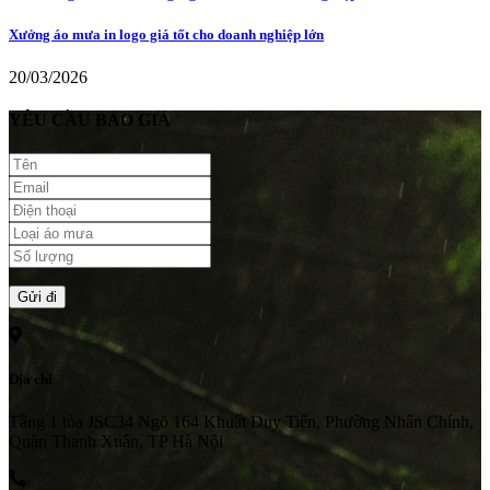
Xưởng áo mưa in logo giá tốt cho doanh nghiệp lớn
20/03/2026
YÊU CẦU BÁO GIÁ
Địa chỉ
Tầng 1 tòa JSC34 Ngõ 164 Khuất Duy Tiến, Phường Nhân Chính,
Quận Thanh Xuân, TP Hà Nội