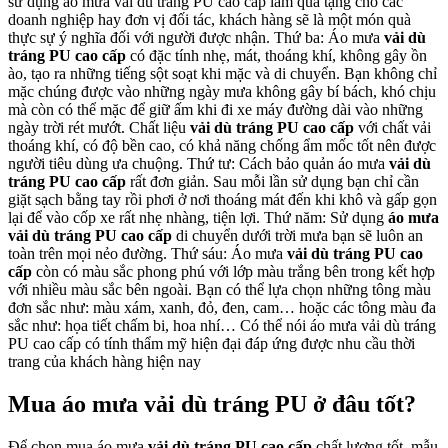
sử dụng áo mưa vải dù tráng PU cao cấp làm quà tặng cho các
doanh nghiệp hay đơn vị đối tác, khách hàng sẽ là một món quà
thực sự ý nghĩa đối với người được nhận. Thứ ba: Áo mưa
vải dù
tráng PU cao cấp
có đặc tính nhẹ, mát, thoáng khí, không gây ồn
ào, tạo ra những tiếng sột soạt khi mặc và di chuyển. Bạn không chỉ
mặc chúng được vào những ngày mưa không gây bí bách, khó chịu
mà còn có thể mặc để giữ ấm khi đi xe máy đường dài vào những
ngày trời rét mướt. Chất liệu
vải dù tráng PU cao cấp
với chất vải
thoáng khí, có độ bền cao, có khả năng chống ẩm mốc tốt nên được
người tiêu dùng ưa chuộng. Thứ tư: Cách bảo quản áo mưa
vải dù
tráng PU cao cấp
rất đơn giản. Sau mỗi lần sử dụng bạn chỉ cần
giặt sạch bằng tay rồi phơi ở nơi thoáng mát đến khi khô và gấp gọn
lại để vào cốp xe rất nhẹ nhàng, tiện lợi. Thứ năm: Sử dụng
áo mưa
vải dù tráng PU cao cấp
di chuyển dưới trời mưa bạn sẽ luôn an
toàn trên mọi nẻo đường. Thứ sáu: Áo mưa
vải dù tráng PU cao
cấp
còn có màu sắc phong phú với lớp màu trắng bên trong kết hợp
với nhiều màu sắc bên ngoài. Bạn có thể lựa chọn những tông màu
đơn sắc như: màu xám, xanh, đỏ, đen, cam… hoặc các tông màu đa
sắc như: họa tiết chấm bi, hoa nhí… Có thể nói áo mưa vải dù tráng
PU cao cấp có tính thẩm mỹ hiện đại đáp ứng được nhu cầu thời
trang của khách hàng hiện nay
Mua áo mưa vải dù tráng PU ở đâu tốt?
Để chọn mua áo mưa
vải dù tráng PU cao cấp
chất lượng tốt, mẫu