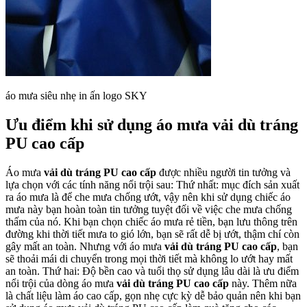
áo mưa siêu nhẹ in ấn logo SKY
Ưu điểm khi sử dụng áo mưa vải dù tráng
PU cao cấp
Áo mưa
vải dù tráng PU cao cấp
được nhiều người tin tưởng và
lựa chọn với các tính năng nổi trội sau: Thứ nhất: mục đích sản xuất
ra áo mưa là để che mưa chống ướt, vậy nên khi sử dụng chiếc áo
mưa này bạn hoàn toàn tin tưởng tuyệt đối về việc che mưa chống
thấm của nó. Khi bạn chọn chiếc áo mưa rẻ tiền, bạn lưu thông trên
đường khi thời tiết mưa to gió lớn, bạn sẽ rất dễ bị ướt, thậm chí còn
gây mất an toàn. Nhưng với áo mưa
vải dù tráng PU cao cấp
, bạn
sẽ thoải mái di chuyển trong mọi thời tiết mà không lo ướt hay mất
an toàn. Thứ hai: Độ bền cao và tuổi thọ sử dụng lâu dài là ưu điểm
nổi trội của dòng áo mưa
vải dù tráng PU cao cấp
này. Thêm nữa
là chất liệu làm áo cao cấp, gọn nhẹ cực kỳ dễ bảo quản nên khi bạn