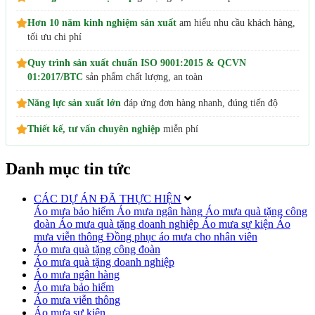
Hơn 10 năm kinh nghiệm sản xuất
am hiểu nhu cầu khách hàng,
tối ưu chi phí
Quy trình sản xuất chuẩn ISO 9001:2015 & QCVN
01:2017/BTC
sản phẩm chất lượng, an toàn
Năng lực sản xuất lớn
đáp ứng đơn hàng nhanh, đúng tiến độ
Thiết kế, tư vấn chuyên nghiệp
miễn phí
Danh mục tin tức
CÁC DỰ ÁN ĐÃ THỰC HIỆN
Áo mưa bảo hiểm
Áo mưa ngân hàng
Áo mưa quà tặng công
đoàn
Áo mưa quà tặng doanh nghiệp
Áo mưa sự kiện
Áo
mưa viễn thông
Đồng phục áo mưa cho nhân viên
Áo mưa quà tặng công đoàn
Áo mưa quà tặng doanh nghiệp
Áo mưa ngân hàng
Áo mưa bảo hiểm
Áo mưa viễn thông
Áo mưa sự kiện