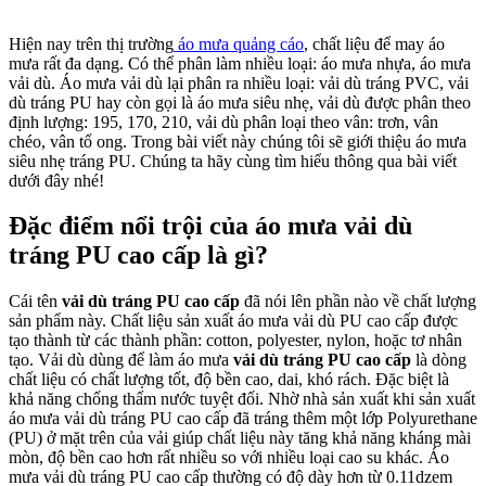
Hiện nay trên thị trường
áo mưa quảng cáo
, chất liệu để may áo
mưa rất đa dạng. Có thể phân làm nhiều loại: áo mưa nhựa, áo mưa
vải dù. Áo mưa vải dù lại phân ra nhiều loại: vải dù tráng PVC, vải
dù tráng PU hay còn gọi là áo mưa siêu nhẹ, vải dù được phân theo
định lượng: 195, 170, 210, vải dù phân loại theo vân: trơn, vân
chéo, vân tổ ong. Trong bài viết này chúng tôi sẽ giới thiệu áo mưa
siêu nhẹ tráng PU. Chúng ta hãy cùng tìm hiểu thông qua bài viết
dưới đây nhé!
Đặc điểm nổi trội của áo mưa vải dù
tráng PU cao cấp là gì?
Cái tên
vải dù tráng PU cao cấp
đã nói lên phần nào về chất lượng
sản phẩm này. Chất liệu sản xuất áo mưa vải dù PU cao cấp được
tạo thành từ các thành phần: cotton, polyester, nylon, hoặc tơ nhân
tạo. Vải dù dùng để làm áo mưa
vải dù tráng PU cao cấp
là dòng
chất liệu có chất lượng tốt, độ bền cao, dai, khó rách. Đặc biệt là
khả năng chống thấm nước tuyệt đối. Nhờ nhà sản xuất khi sản xuất
áo mưa vải dù tráng PU cao cấp đã tráng thêm một lớp Polyurethane
(PU) ở mặt trên của vải giúp chất liệu này tăng khả năng kháng mài
mòn, độ bền cao hơn rất nhiều so với nhiều loại cao su khác. Áo
mưa vải dù tráng PU cao cấp thường có độ dày hơn từ 0.11dzem