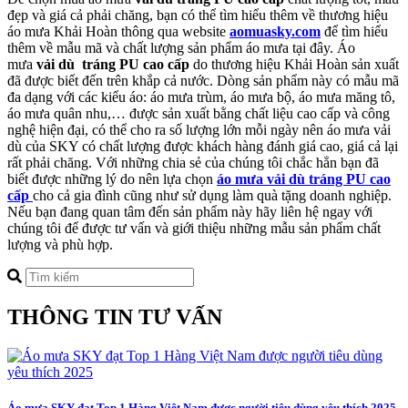
đẹp và giá cả phải chăng, bạn có thể tìm hiểu thêm về thương hiệu
áo mưa Khải Hoàn thông qua website
aomuasky.com
để tìm hiểu
thêm về mẫu mã và chất lượng sản phẩm áo mưa tại đây. Áo
mưa
vải dù tráng PU cao cấp
do thương hiệu Khải Hoàn sản xuất
đã được biết đến trên khắp cả nước. Dòng sản phẩm này có mẫu mã
đa dạng với các kiểu áo: áo mưa trùm, áo mưa bộ, áo mưa măng tô,
áo mưa quân nhu,… được sản xuất bằng chất liệu cao cấp và công
nghệ hiện đại, có thể cho ra số lượng lớn mỗi ngày nên áo mưa vải
dù của SKY có chất lượng được khách hàng đánh giá cao, giá cả lại
rất phải chăng. Với những chia sẻ của chúng tôi chắc hẳn bạn đã
biết được những lý do nên lựa chọn
áo mưa vải dù t
ráng PU cao
cấp
cho cả gia đình cũng như sử dụng làm quà tặng doanh nghiệp.
Nếu bạn đang quan tâm đến sản phẩm này hãy liên hệ ngay với
chúng tôi để được tư vấn và giới thiệu những mẫu sản phẩm chất
lượng và phù hợp.
THÔNG TIN TƯ VẤN
Áo mưa SKY đạt Top 1 Hàng Việt Nam được người tiêu dùng yêu thích 2025