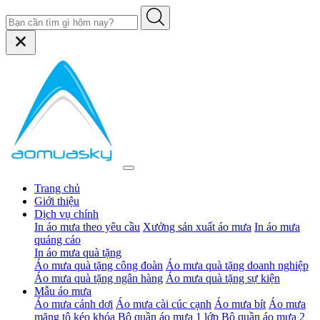
Trang chủ
Giới thiệu
Dịch vụ chính
In áo mưa theo yêu cầu
Xưởng sản xuất áo mưa
In áo mưa
quảng cáo
In áo mưa quà tặng
Áo mưa quà tặng công đoàn
Áo mưa quà tặng doanh nghiệp
Áo mưa quà tặng ngân hàng
Áo mưa quà tặng sự kiện
Mẫu áo mưa
Áo mưa cánh dơi
Áo mưa cài cúc cạnh
Áo mưa bít
Áo mưa
măng tô kéo khóa
Bộ quần áo mưa 1 lớp
Bộ quần áo mưa 2