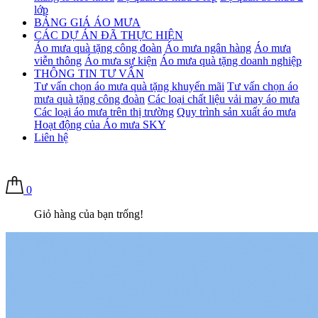
lớp
BẢNG GIÁ ÁO MƯA
CÁC DỰ ÁN ĐÃ THỰC HIỆN
Áo mưa quà tặng công đoàn
Áo mưa ngân hàng
Áo mưa
viễn thông
Áo mưa sự kiện
Áo mưa quà tặng doanh nghiệp
THÔNG TIN TƯ VẤN
Tư vấn chọn áo mưa quà tặng khuyến mãi
Tư vấn chọn áo
mưa quà tặng công đoàn
Các loại chất liệu vải may áo mưa
Các loại áo mưa trên thị trường
Quy trình sản xuất áo mưa
Hoạt động của Áo mưa SKY
Liên hệ
0
Giỏ hàng của bạn trống!