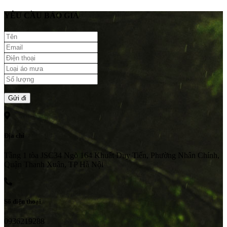
YÊU CẦU BÁO GIÁ
Địa chỉ
Tầng 1 tòa JSC34 Ngõ 164 Khuất Duy Tiến, Phường Nhân Chính,
Quận Thanh Xuân, TP Hà Nội
Số điện thoại
0936219288