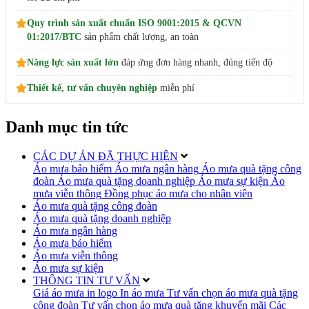
Quy trình sản xuất chuẩn ISO 9001:2015 & QCVN
01:2017/BTC
sản phẩm chất lượng, an toàn
Năng lực sản xuất lớn
đáp ứng đơn hàng nhanh, đúng tiến độ
Thiết kế, tư vấn chuyên nghiệp
miễn phí
Danh mục tin tức
CÁC DỰ ÁN ĐÃ THỰC HIỆN
Áo mưa bảo hiểm
Áo mưa ngân hàng
Áo mưa quà tặng công
đoàn
Áo mưa quà tặng doanh nghiệp
Áo mưa sự kiện
Áo
mưa viễn thông
Đồng phục áo mưa cho nhân viên
Áo mưa quà tặng công đoàn
Áo mưa quà tặng doanh nghiệp
Áo mưa ngân hàng
Áo mưa bảo hiểm
Áo mưa viễn thông
Áo mưa sự kiện
THÔNG TIN TƯ VẤN
Giá áo mưa in logo
In áo mưa
Tư vấn chọn áo mưa quà tặng
công đoàn
Tư vấn chọn áo mưa quà tặng khuyến mãi
Các