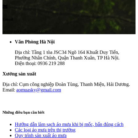
Email
aomuasky@gmail.com
Văn Phòng Hà Nội
Địa chỉ: Tầng 1 tòa JSC34 Ngõ 164 Khuất Duy Tiến,
Phường Nhân Chính, Quận Thanh Xuân, TP Hà Nội.
Điện thoại: 0936 219 288
Xưởng sản xuất
Địa chỉ: Cụm công nghiệp Đoàn Tùng, Thanh Miện, Hải Dương.
Email:
aomuasky@gmail.com
Những điều bạn cần biết
Hướng dẫn làm sạch áo mưa khi bị mốc, bẩn đúng cách
Các loại áo mưa trên thị trường
Quy trình sản xuất áo mưa