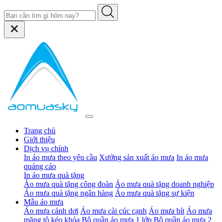
Trang chủ
Giới thiệu
Dịch vụ chính
In áo mưa theo yêu cầu
Xưởng sản xuất áo mưa
In áo mưa
quảng cáo
In áo mưa quà tặng
Áo mưa quà tặng công đoàn
Áo mưa quà tặng doanh nghiệp
Áo mưa quà tặng ngân hàng
Áo mưa quà tặng sự kiện
Mẫu áo mưa
Áo mưa cánh dơi
Áo mưa cài cúc cạnh
Áo mưa bít
Áo mưa
măng tô kéo khóa
Bộ quần áo mưa 1 lớp
Bộ quần áo mưa 2