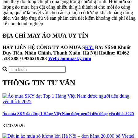
làm thay đổi tổng chi phí quà tặng trong chương trình. Hơn nữa số
lượng áo mưa bạn đặt càng nhiều thì giá thành sỉ cho mỗi áo càng
giảm, quá ư là tuyệt vời cho các sự kiện có lượng khách hàng đông
đúc, vừa đáp ứng đủ về sản phẩm cừa tiết kiệm khoảng chi phí đáng
kể cho doanh nghiệp.
ĐỊA CHỈ MAY ÁO MƯA UY TÍN
HÃY LIÊN HỆ CÔNG TY ÁO MƯA S
KY:
Đ/c: Số 90 Khuất
Duy Tiến, Nhân Chính, Thanh Xuân, Hà Nội
Hotline: 02462
533 288 / 0936219288
Web: aomuasky.com
THÔNG TIN TƯ VẤN
Áo mưa SKY đạt Top 1 Hàng Việt Nam được người tiêu dùng yêu thích 2025
31/03/2026