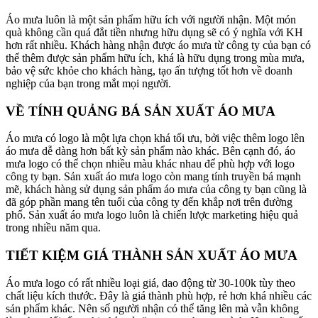
Áo mưa luôn là một sản phẩm hữu ích với người nhận. Một món
quà không cần quá đắt tiền nhưng hữu dụng sẽ có ý nghĩa với KH
hơn rất nhiều. Khách hàng nhận được áo mưa từ công ty của bạn có
thể thêm được sản phẩm hữu ích, khá là hữu dụng trong mùa mưa,
bảo vệ sức khỏe cho khách hàng, tạo ấn tượng tốt hơn về doanh
nghiệp của bạn trong mắt mọi người.
VỀ TÍNH QUẢNG BÁ SẢN XUẤT ÁO MƯA
Áo mưa có logo là một lựa chọn khá tối ưu, bởi việc thêm logo lên
áo mưa dễ dàng hơn bất kỳ sản phẩm nào khác. Bên cạnh đó, áo
mưa logo có thể chọn nhiều màu khác nhau để phù hợp với logo
công ty bạn. Sản xuất áo mưa logo còn mang tính truyền bá mạnh
mẽ, khách hàng sử dụng sản phẩm áo mưa của công ty bạn cũng là
đã góp phần mang tên tuổi của công ty đến khắp nơi trên đường
phố. Sản xuất áo mưa logo luôn là chiến lược marketing hiệu quả
trong nhiều năm qua.
TIẾT KIỆM GIÁ THÀNH SẢN XUẤT ÁO MƯA
Áo mưa logo có rất nhiều loại giá, dao động từ 30-100k tùy theo
chất liệu kích thước. Đây là giá thành phù hợp, rẻ hơn khá nhiều các
sản phẩm khác. Nên số người nhận có thể tăng lên mà vẫn không