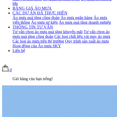
lớp
BẢNG GIÁ ÁO MƯA
CÁC DỰ ÁN ĐÃ THỰC HIỆN
Áo mưa quà tặng công đoàn
Áo mưa ngân hàng
Áo mưa
viễn thông
Áo mưa sự kiện
Áo mưa quà tặng doanh nghiệp
THÔNG TIN TƯ VẤN
Tư vấn chọn áo mưa quà tặng khuyến mãi
Tư vấn chọn áo
mưa quà tặng công đoàn
Các loại chất liệu vải may áo mưa
Các loại áo mưa trên thị trường
Quy trình sản xuất áo mưa
Hoạt động của Áo mưa SKY
Liên hệ
0
Giỏ hàng của bạn trống!