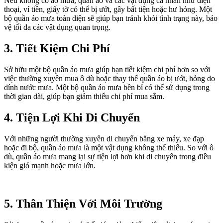
Nếu không có áo mưa, quần áo và các vật dụng cá nhân như điện
thoại, ví tiền, giấy tờ có thể bị ướt, gây bất tiện hoặc hư hỏng. Một
bộ quần áo mưa toàn diện sẽ giúp bạn tránh khỏi tình trạng này, bảo
vệ tối đa các vật dụng quan trọng.
3
. Tiết Kiệm Chi Phí
Sở hữu một bộ quần áo mưa giúp bạn tiết kiệm chi phí hơn so với
việc thường xuyên mua ô dù hoặc thay thế quần áo bị ướt, hỏng do
dính nước mưa. Một bộ quần áo mưa bền bỉ có thể sử dụng trong
thời gian dài, giúp bạn giảm thiểu chi phí mua sắm.
4
. Tiện Lợi Khi Di Chuyển
Với những người thường xuyên di chuyển bằng xe máy, xe đạp
hoặc đi bộ, quần áo mưa là một vật dụng không thể thiếu. So với ô
dù, quần áo mưa mang lại sự tiện lợi hơn khi di chuyển trong điều
kiện gió mạnh hoặc mưa lớn.
5
. Thân Thiện Với Môi Trường