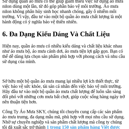
Sử dụng quần áo mưa có thể giúp giảm thiểu việc sử dụng áo mưa
nilon dùng một lần, từ đó góp phần bảo vệ môi trường. Áo mưa
nilon không phân hủy sinh học nhanh chóng, gây ô nhiễm môi
trường. Vì vậy, đầu tư vào một bộ quần áo mưa chất lượng là một
hành động có ý nghĩa bảo vệ thiên nhiên.
6
. Đa Dạng Kiểu Dáng Và Chất Liệu
Hiện nay, quần áo mưa có nhiều kiểu dáng và chất liệu khác nhau
như áo mưa bộ, áo mưa cánh dơi, áo mưa tiện lợi gấp gọn. Bạn có
thể dễ dàng lựa chọn sản phẩm phù hợp với phong cách và nhu cầu
sử dụng của mình.
Sở hữu một bộ quần áo mưa mang lại nhiều lợi ích thiết thực, từ
việc bảo vệ sức khỏe, tài sản cá nhân đến việc bảo vệ môi trường.
Hãy đầu tư vào một bộ quần áo mưa chất lượng để luôn sẵn sàng
đối phó với những cơn mưa bất chợt, giúp cuộc sống hàng ngày trở
nên thuận tiện hơn.
Công Ty Áo Mưa SKY, chúng tôi chuyên cung cấp các sản phẩm
áo mưa trumg, đa dạng mẫu mã, phù hợp với mọi nhu cầu sử dụng.
Nhờ sự chuyên nghiệp và sản phẩm chất lượng mà công ty chúng
tôi đã xuất sắc trở thành
1 trong 150 sản phẩm hàng Việt được