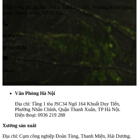
Tầng 1 tòa JSC34 Ngõ 164 Khuất Duy Tiến, Phường Nhân Chính,
Quận Thanh Xuân, TP Hà Nội
Số điện thoại
0936219288
Email
aomuasky@gmail.com
Văn Phòng Hà Nội
Địa chỉ: Tầng 1 tòa JSC34 Ngõ 164 Khuất Duy Tiến,
Phường Nhân Chính, Quận Thanh Xuân, TP Hà Nội.
Điện thoại: 0936 219 288
Xưởng sản xuất
Địa chỉ: Cụm công nghiệp Đoàn Tùng, Thanh Miện, Hải Dương.