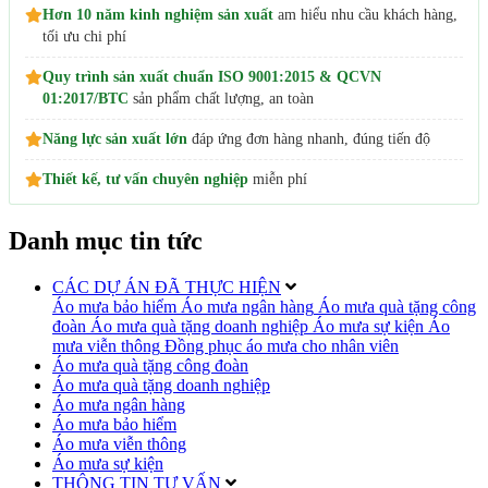
Hơn 10 năm kinh nghiệm sản xuất
am hiểu nhu cầu khách hàng,
tối ưu chi phí
Quy trình sản xuất chuẩn ISO 9001:2015 & QCVN
01:2017/BTC
sản phẩm chất lượng, an toàn
Năng lực sản xuất lớn
đáp ứng đơn hàng nhanh, đúng tiến độ
Thiết kế, tư vấn chuyên nghiệp
miễn phí
Danh mục tin tức
CÁC DỰ ÁN ĐÃ THỰC HIỆN
Áo mưa bảo hiểm
Áo mưa ngân hàng
Áo mưa quà tặng công
đoàn
Áo mưa quà tặng doanh nghiệp
Áo mưa sự kiện
Áo
mưa viễn thông
Đồng phục áo mưa cho nhân viên
Áo mưa quà tặng công đoàn
Áo mưa quà tặng doanh nghiệp
Áo mưa ngân hàng
Áo mưa bảo hiểm
Áo mưa viễn thông
Áo mưa sự kiện
THÔNG TIN TƯ VẤN