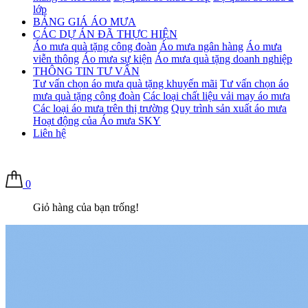
lớp
BẢNG GIÁ ÁO MƯA
CÁC DỰ ÁN ĐÃ THỰC HIỆN
Áo mưa quà tặng công đoàn
Áo mưa ngân hàng
Áo mưa
viễn thông
Áo mưa sự kiện
Áo mưa quà tặng doanh nghiệp
THÔNG TIN TƯ VẤN
Tư vấn chọn áo mưa quà tặng khuyến mãi
Tư vấn chọn áo
mưa quà tặng công đoàn
Các loại chất liệu vải may áo mưa
Các loại áo mưa trên thị trường
Quy trình sản xuất áo mưa
Hoạt động của Áo mưa SKY
Liên hệ
0
Giỏ hàng của bạn trống!