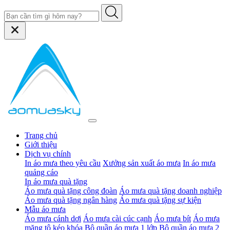
Trang chủ
Giới thiệu
Dịch vụ chính
In áo mưa theo yêu cầu
Xưởng sản xuất áo mưa
In áo mưa
quảng cáo
In áo mưa quà tặng
Áo mưa quà tặng công đoàn
Áo mưa quà tặng doanh nghiệp
Áo mưa quà tặng ngân hàng
Áo mưa quà tặng sự kiện
Mẫu áo mưa
Áo mưa cánh dơi
Áo mưa cài cúc cạnh
Áo mưa bít
Áo mưa
măng tô kéo khóa
Bộ quần áo mưa 1 lớp
Bộ quần áo mưa 2