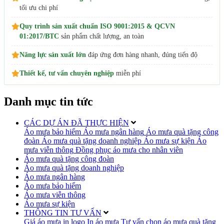
tối ưu chi phí
Quy trình sản xuất chuẩn ISO 9001:2015 & QCVN
01:2017/BTC
sản phẩm chất lượng, an toàn
Năng lực sản xuất lớn
đáp ứng đơn hàng nhanh, đúng tiến độ
Thiết kế, tư vấn chuyên nghiệp
miễn phí
Danh mục tin tức
CÁC DỰ ÁN ĐÃ THỰC HIỆN
Áo mưa bảo hiểm
Áo mưa ngân hàng
Áo mưa quà tặng công
đoàn
Áo mưa quà tặng doanh nghiệp
Áo mưa sự kiện
Áo
mưa viễn thông
Đồng phục áo mưa cho nhân viên
Áo mưa quà tặng công đoàn
Áo mưa quà tặng doanh nghiệp
Áo mưa ngân hàng
Áo mưa bảo hiểm
Áo mưa viễn thông
Áo mưa sự kiện
THÔNG TIN TƯ VẤN
Giá áo mưa in logo
In áo mưa
Tư vấn chọn áo mưa quà tặng