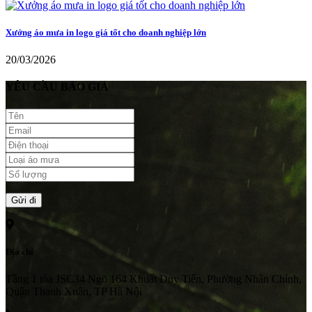
Xưởng áo mưa in logo giá tốt cho doanh nghiệp lớn
20/03/2026
YÊU CẦU BÁO GIÁ
Địa chỉ
Tầng 1 tòa JSC34 Ngõ 164 Khuất Duy Tiến, Phường Nhân Chính,
Quận Thanh Xuân, TP Hà Nội