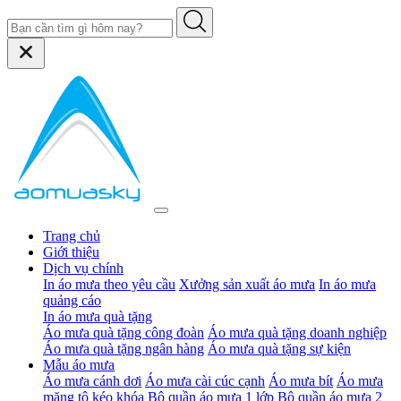
Trang chủ
Giới thiệu
Dịch vụ chính
In áo mưa theo yêu cầu
Xưởng sản xuất áo mưa
In áo mưa
quảng cáo
In áo mưa quà tặng
Áo mưa quà tặng công đoàn
Áo mưa quà tặng doanh nghiệp
Áo mưa quà tặng ngân hàng
Áo mưa quà tặng sự kiện
Mẫu áo mưa
Áo mưa cánh dơi
Áo mưa cài cúc cạnh
Áo mưa bít
Áo mưa
măng tô kéo khóa
Bộ quần áo mưa 1 lớp
Bộ quần áo mưa 2