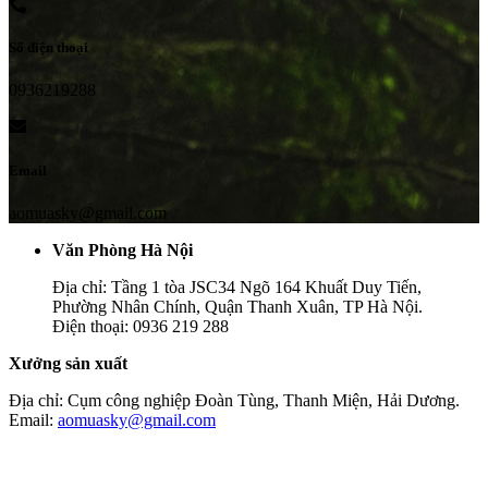
Số điện thoại
0936219288
Email
aomuasky@gmail.com
Văn Phòng Hà Nội
Địa chỉ: Tầng 1 tòa JSC34 Ngõ 164 Khuất Duy Tiến,
Phường Nhân Chính, Quận Thanh Xuân, TP Hà Nội.
Điện thoại: 0936 219 288
Xưởng sản xuất
Địa chỉ: Cụm công nghiệp Đoàn Tùng, Thanh Miện, Hải Dương.
Email:
aomuasky@gmail.com