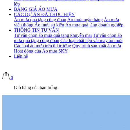
lớp
BẢNG GIÁ ÁO MƯA
CÁC DỰ ÁN ĐÃ THỰC HIỆN
Áo mưa quà tặng công đoàn
Áo mưa ngân hàng
Áo mưa
viễn thông
Áo mưa sự kiện
Áo mưa quà tặng doanh nghiệp
THÔNG TIN TƯ VẤN
Tư vấn chọn áo mưa quà tặng khuyến mãi
Tư vấn chọn áo
mưa quà tặng công đoàn
Các loại chất liệu vải may áo mưa
Các loại áo mưa trên thị trường
Quy trình sản xuất áo mưa
Hoạt động của Áo mưa SKY
Liên hệ
0
Giỏ hàng của bạn trống!