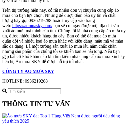
ty sản xuất áo mưa uy tín.
Trên thị trường hiện nay, có rất nhiều đơn vị chuyên cung cấp áo
mưa cho bạn lựa chọn. Nhưng để được đảm bảo uy tín và chất
lượng hãy gọi 0936219288 hoặc truy cập vào trang
web:
https://aomuasky.com/
bạn sẽ có ngay được một địa chỉ sản
xuất áo mưa mà mình cần tìm. Chúng tôi là nhà cung cấp áo mưa uy
tín, được nhiều khách hàng tin cậy. Bạn có thể đặt mua áo mưa
quân đội và nhiều loại áo mưa khác với kiểu dáng, mẫu mã và màu
sắc đa dạng. Là một xưởng sản xuất áo mưa lâu năm chắc chắn
những sản phẩm của chúng tôi sẽ khiến bạn sẽ hài lòng. Nếu bạn
gặp bất cứ khó khăn nào khi tìm kiếm nhà cung cấp áo mưa xin hãy
liên hệ Áo mưa SKY để được hỗ trợ tốt nhất.
CÔNG TY ÁO MƯA SKY
HOTLINE: 0936219288
THÔNG TIN TƯ VẤN