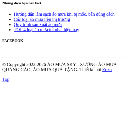
Những điều bạn cần biết
Hướng dẫn làm sạch áo mưa khi bị mốc, bẩn đúng cách
Các loại áo mưa trên thị trường
Quy trình sản xuất áo mưa
TOP 4 loại áo mưa tốt nhất hiện nay
FACEBOOK
© Copyright 2022-2026 ÁO MƯA SKY - XƯỞNG ÁO MƯA
QUẢNG CÁO, ÁO MƯA QUÀ TẶNG.
Thiết kế bởi
Zozo
Top