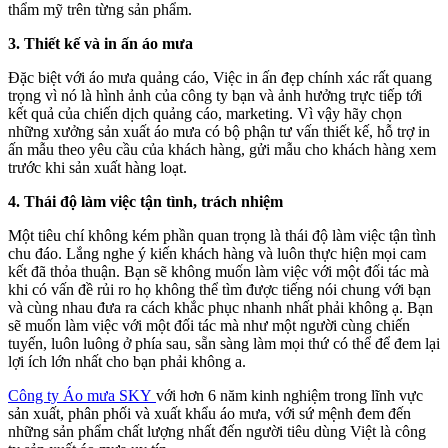
thẩm mỹ trên từng sản phẩm.
3. Thiết kế và in ấn áo mưa
Đặc biệt với áo mưa quảng cáo, Việc in ấn đẹp chính xác rất quang
trọng vì nó là hình ảnh của công ty bạn và ảnh hưởng trực tiếp tới
kết quả của chiến dịch quảng cáo, marketing. Vì vậy hãy chọn
những xưởng sản xuất áo mưa có bộ phận tư vấn thiết kế, hỗ trợ in
ấn mẫu theo yêu cầu của khách hàng, gửi mẫu cho khách hàng xem
trước khi sản xuất hàng loạt.
4. Thái độ làm việc tận tình, trách nhiệm
Một tiêu chí không kém phần quan trọng là thái độ làm việc tận tình
chu đáo. Lắng nghe ý kiến khách hàng và luôn thực hiện mọi cam
kết đã thỏa thuận. Bạn sẽ không muốn làm việc với một đối tác mà
khi có vấn đề rủi ro họ không thể tìm được tiếng nói chung với bạn
và cùng nhau đưa ra cách khắc phục nhanh nhất phải không ạ. Bạn
sẽ muốn làm việc với một đối tác mà như một người cùng chiến
tuyến, luôn luông ở phía sau, sẵn sàng làm mọi thứ có thể để đem lại
lợi ích lớn nhất cho bạn phải không a.
Công ty Áo mưa SKY
với hơn 6 năm kinh nghiệm trong lĩnh vực
sản xuất, phân phối và xuất khẩu áo mưa, với sứ mệnh đem đến
những sản phẩm chất lượng nhất đến người tiêu dùng Việt là công