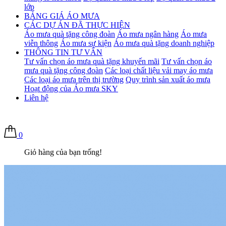
lớp
BẢNG GIÁ ÁO MƯA
CÁC DỰ ÁN ĐÃ THỰC HIỆN
Áo mưa quà tặng công đoàn
Áo mưa ngân hàng
Áo mưa
viễn thông
Áo mưa sự kiện
Áo mưa quà tặng doanh nghiệp
THÔNG TIN TƯ VẤN
Tư vấn chọn áo mưa quà tặng khuyến mãi
Tư vấn chọn áo
mưa quà tặng công đoàn
Các loại chất liệu vải may áo mưa
Các loại áo mưa trên thị trường
Quy trình sản xuất áo mưa
Hoạt động của Áo mưa SKY
Liên hệ
0
Giỏ hàng của bạn trống!