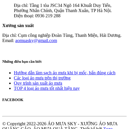
Địa chỉ: Tầng 1 tòa JSC34 Ngõ 164 Khuất Duy Tiến,
Phường Nhân Chính, Quận Thanh Xuân, TP Hà Nội.
Điện thoại: 0936 219 288
Xưởng sản xuất
Địa chỉ: Cụm công nghiệp Đoàn Tùng, Thanh Miện, Hải Dương.
Email:
aomuasky@gmail.com
Những điều bạn cần biết
Hướng dẫn làm sạch áo mưa khi bị mốc, bẩn đúng cách
Các loại áo mưa trên thị trường
Quy trình sản xuất áo mưa
TOP 4 loại áo mưa tốt nhất hiện nay
FACEBOOK
© Copyright 2022-2026 ÁO MƯA SKY - XƯỞNG ÁO MƯA
QUẢNG CÁO, ÁO MƯA QUÀ TẶNG.
Thiết kế bởi
Zozo