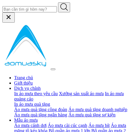
Trang chủ
Giới thiệu
Dịch vụ chính
In áo mưa theo yêu cầu
Xưởng sản xuất áo mưa
In áo mưa
quảng cáo
In áo mưa quà tặng
Áo mưa quà tặng công đoàn
Áo mưa quà tặng doanh nghiệp
Áo mưa quà tặng ngân hàng
Áo mưa quà tặng sự kiện
Mẫu áo mưa
Áo mưa cánh dơi
Áo mưa cài cúc cạnh
Áo mưa bít
Áo mưa
măng tô kéo khóa
Bộ quần áo mưa 1 lớp
Bộ quần áo mưa 2