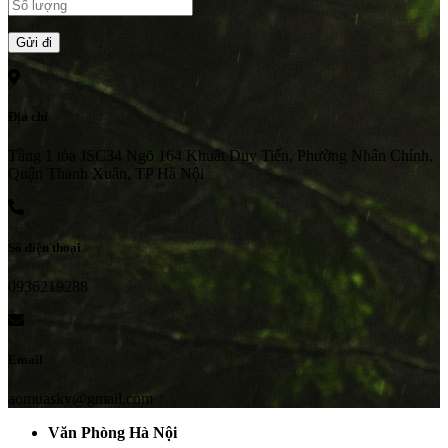
Địa chỉ
Tầng 1 tòa JSC34 Ngõ 164 Khuất Duy Tiến, Phường Nhân Chính,
Quận Thanh Xuân, TP Hà Nội
Số điện thoại
0936219288
Email
aomuasky@gmail.com
Văn Phòng Hà Nội