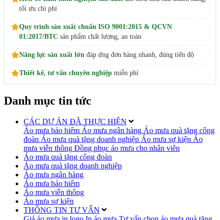
tối ưu chi phí
Quy trình sản xuất chuẩn ISO 9001:2015 & QCVN
01:2017/BTC
sản phẩm chất lượng, an toàn
Năng lực sản xuất lớn
đáp ứng đơn hàng nhanh, đúng tiến độ
Thiết kế, tư vấn chuyên nghiệp
miễn phí
Danh mục tin tức
CÁC DỰ ÁN ĐÃ THỰC HIỆN
Áo mưa bảo hiểm
Áo mưa ngân hàng
Áo mưa quà tặng công
đoàn
Áo mưa quà tặng doanh nghiệp
Áo mưa sự kiện
Áo
mưa viễn thông
Đồng phục áo mưa cho nhân viên
Áo mưa quà tặng công đoàn
Áo mưa quà tặng doanh nghiệp
Áo mưa ngân hàng
Áo mưa bảo hiểm
Áo mưa viễn thông
Áo mưa sự kiện
THÔNG TIN TƯ VẤN
Giá áo mưa in logo
In áo mưa
Tư vấn chọn áo mưa quà tặng