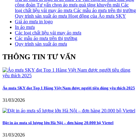
công đoàn
Tư vấn chọn áo mưa quà tặng khuyến mãi
Các
loại chất liệu vải may áo mưa
Các mẫu áo mưa trên thị trường
Quy trình sản xuất áo mưa
Hoạt động của Áo mưa SKY
Giá áo mưa in logo
In áo mưa
Các loại chất liệu vải may áo mưa
Các mẫu áo mưa trên thị trường
Quy trình sản xuất áo mưa
THÔNG TIN TƯ VẤN
Áo mưa SKY đạt Top 1 Hàng Việt Nam được người tiêu dùng yêu thích 2025
31/03/2026
Đặt in áo mưa số lượng lớn Hà Nội – đơn hàng 20.000 bộ Viettel
31/03/2026